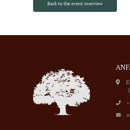
Back to the event overview
ANF
E
1055
+
m