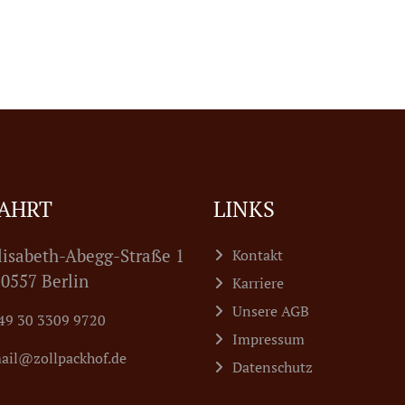
AHRT
LINKS
lisabeth-Abegg-Straße 1
Kontakt
7 Berlin
Karriere
Unsere AGB
49 30 3309 9720
Impressum
ail@zollpackhof.de
Datenschutz